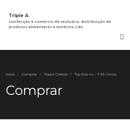
Triple A
confecção e comércio de vestuário, distribuição de
produtos alimentares e minérios, Lda
Quem Somos
Negócios de
Moda Feminina
Contactos
Minha Conta
Início
/
Comprar
/
Tops e Coletos
/
Top Dos-nu – T 36 / único
Social
Termos e Condições
Comprar