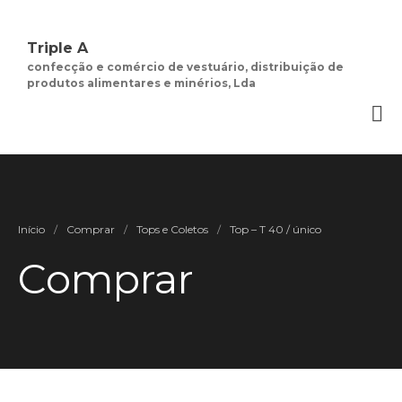
Triple A
confecção e comércio de vestuário, distribuição de
produtos alimentares e minérios, Lda
Quem Somos
Negócios de
Moda Feminina
Contactos
Minha Conta
Social
Início
/
Comprar
/
Tops e Coletos
/
Top – T 40 / único
Termos e Condições
Comprar