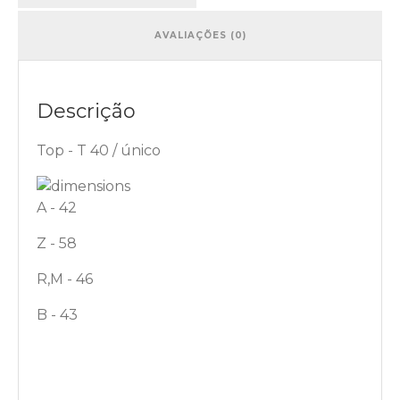
AVALIAÇÕES (0)
Descrição
Top - T 40 / único
A - 42
Z - 58
R,M - 46
B - 43