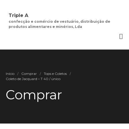
Triple A
confecção e comércio de vestuário, distribuição de
produtos alimentares e minérios, Lda
Quem Somos
Negócios de
Moda Feminina
Contactos
Minha Conta
Início
/
Comprar
/
Tops e Coletos
/
Social
Coleto de Jacquard – T 40 / único
Termos e Condições
Comprar