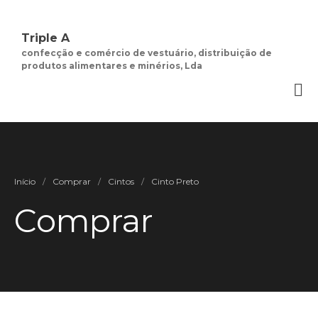
Triple A
confecção e comércio de vestuário, distribuição de
produtos alimentares e minérios, Lda
Quem Somos
Negócios de
Moda Feminina
Contactos
Minha Conta
Social
Início
/
Comprar
/
Cintos
/
Cinto Preto
Termos e Condições
Comprar