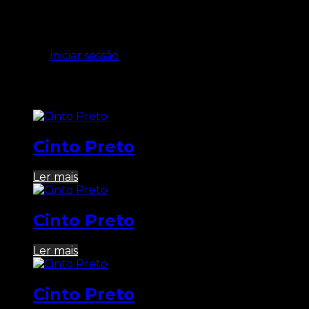
Ainda não existem avaliações.
Seja o primeiro a avaliar “Cinto Castanho”
Tem de
iniciar sessão
para enviar uma avaliação.
Produtos Relacionados
Cinto Preto
Ler mais
Cinto Preto
Ler mais
Cinto Preto