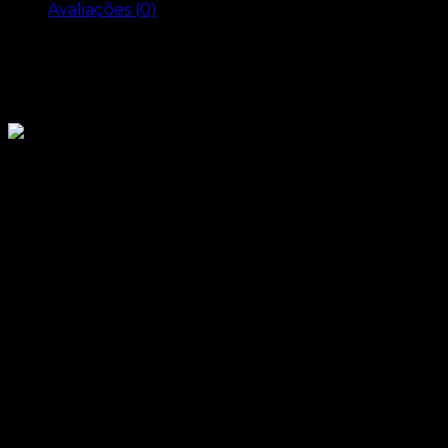
Avaliações (0)
Descrição
Cinto Castanho
C - 50 mm
D - 104 cm
Informação adicional
Peso
0.090 kg
Tecido
Pele
Cor
Castanho
Avaliações