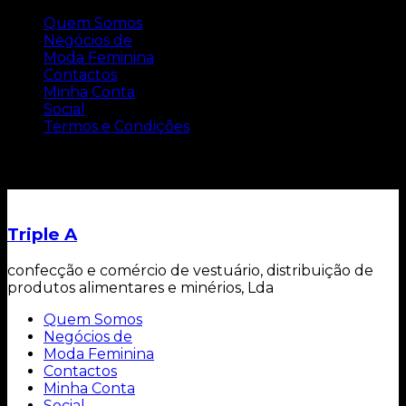
Quem Somos
Negócios de
Moda Feminina
Contactos
Minha Conta
Social
Termos e Condições
Carrinho
Triple A
confecção e comércio de vestuário, distribuição de
produtos alimentares e minérios, Lda
Quem Somos
Negócios de
Moda Feminina
Contactos
Minha Conta
Social