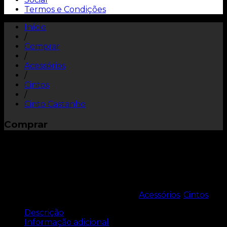
Termos e Condições
Início
/
Comprar
/
Acessórios
/
Cintos
/
Cinto Castanho
Comprar
Cinto Castanho
REF:
9000.0201.0000
Categorias:
Acessórios
,
Cintos
Descrição
Informação adicional