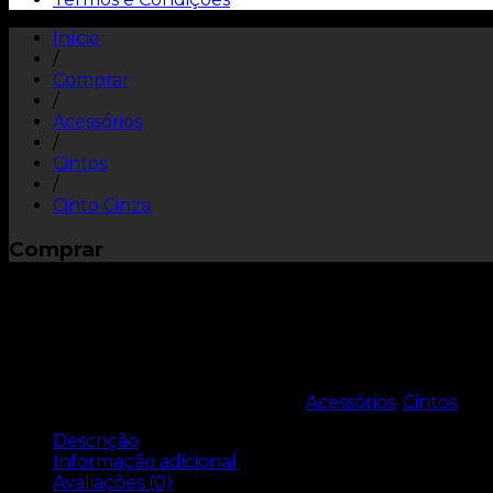
Início
/
Comprar
/
Acessórios
/
Cintos
/
Cinto Cinza
Comprar
Cinto Cinza
REF:
9000.0204.0000
Categorias:
Acessórios
,
Cintos
Descrição
Informação adicional
Avaliações (0)