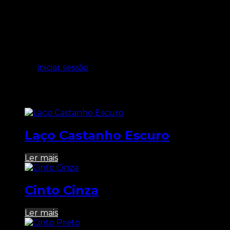
Avaliações
Ainda não existem avaliações.
Seja o primeiro a avaliar “Cinto Cinza”
Tem de
iniciar sessão
para enviar uma avaliação.
Produtos Relacionados
Laço Castanho Escuro
Ler mais
Cinto Cinza
Ler mais