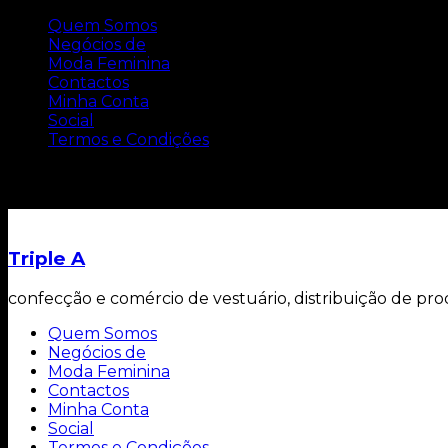
Quem Somos
Negócios de
Moda Feminina
Contactos
Minha Conta
Social
Termos e Condições
Carrinho
Triple A
confecção e comércio de vestuário, distribuição de pro
Quem Somos
Negócios de
Moda Feminina
Contactos
Minha Conta
Social
Termos e Condições