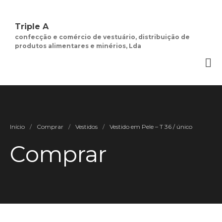
Triple A
confecção e comércio de vestuário, distribuição de
produtos alimentares e minérios, Lda
Quem Somos
Negócios de
Moda Feminina
Contactos
Minha Conta
Início
/
Comprar
/
Vestidos
/
Vestido em Pele – T 36 / único
Social
Comprar
Termos e Condições