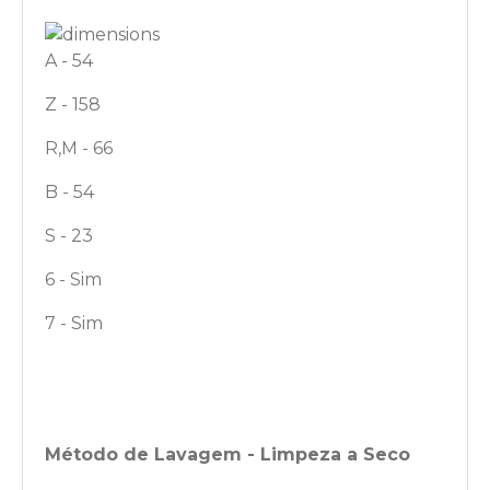
A - 54
Z - 158
R,M - 66
B - 54
S - 23
6 - Sim
7 - Sim
Método de Lavagem - Limpeza a Seco