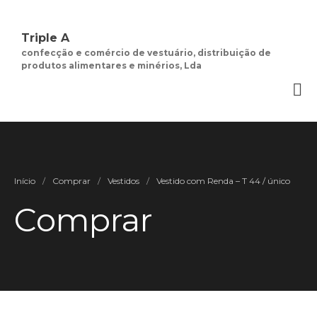
Triple A
confecção e comércio de vestuário, distribuição de
produtos alimentares e minérios, Lda
Quem Somos
Negócios de
Moda Feminina
Contactos
Minha Conta
Início
/
Comprar
/
Vestidos
/
Vestido com Renda – T 44 / único
Social
Comprar
Termos e Condições