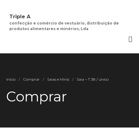
Triple A
confecção e comércio de vestuário, distribuição de
produtos alimentares e minérios, Lda
Quem Somos
Negócios de
Moda Feminina
Contactos
Minha Conta
Social
Início
/
Comprar
/
Saias e Minis
/
Saia – T 38 / único
Termos e Condições
Comprar