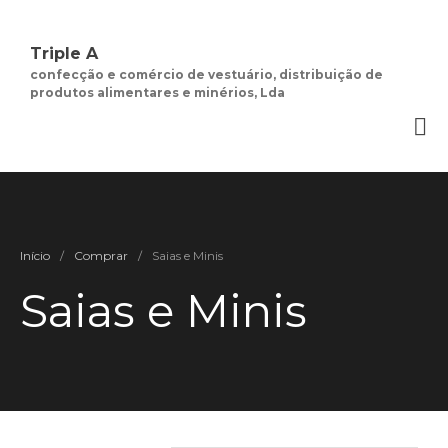
Triple A
confecção e comércio de vestuário, distribuição de
Quem Somos.
produtos alimentares e minérios, Lda
Negócios de
Moda Feminina
Contactos
Minha Conta
Social
Início
/
Comprar
/
Saias e Minis
Termos e Condições
Saias e Minis