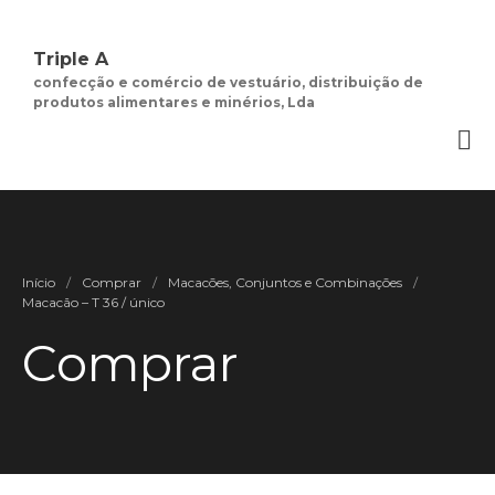
Triple A
confecção e comércio de vestuário, distribuição de
produtos alimentares e minérios, Lda
Quem Somos
Negócios de
Moda Feminina
Contactos
Minha Conta
Social
Início
/
Comprar
/
Macacões, Conjuntos e Combinações
/
Macacão – T 36 / único
Termos e Condições
Comprar