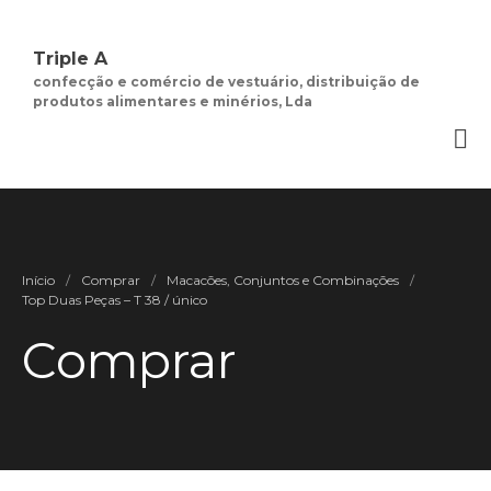
Triple A
confecção e comércio de vestuário, distribuição de
produtos alimentares e minérios, Lda
Quem Somos
Negócios de
Moda Feminina
Contactos
Minha Conta
Início
/
Comprar
/
Macacões, Conjuntos e Combinações
/
Social
Top Duas Peças – T 38 / único
Termos e Condições
Comprar