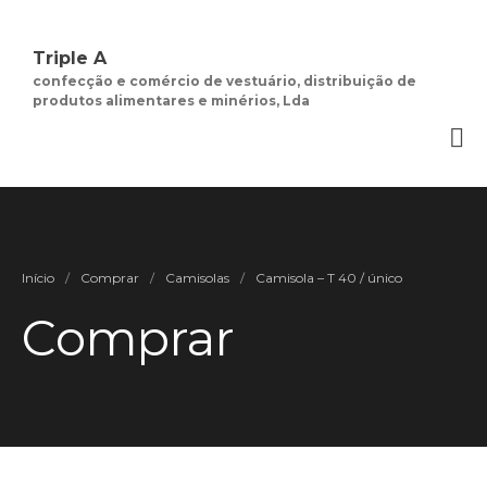
Triple A
confecção e comércio de vestuário, distribuição de
produtos alimentares e minérios, Lda
Quem Somos
Negócios de
Moda Feminina
Contactos
Minha Conta
Social
Início
/
Comprar
/
Camisolas
/
Camisola – T 40 / único
Termos e Condições
Comprar