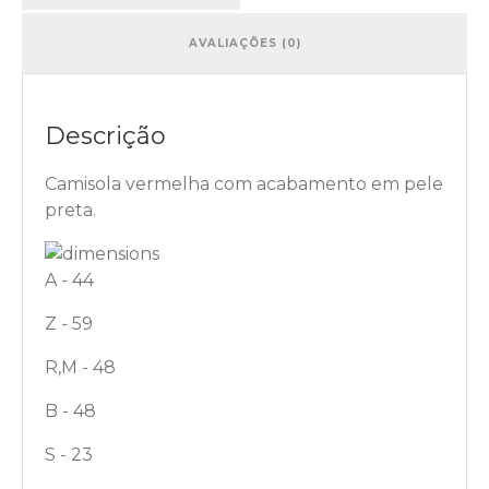
AVALIAÇÕES (0)
Descrição
Camisola vermelha com acabamento em pele
preta.
A - 44
Z - 59
R,M - 48
B - 48
S - 23