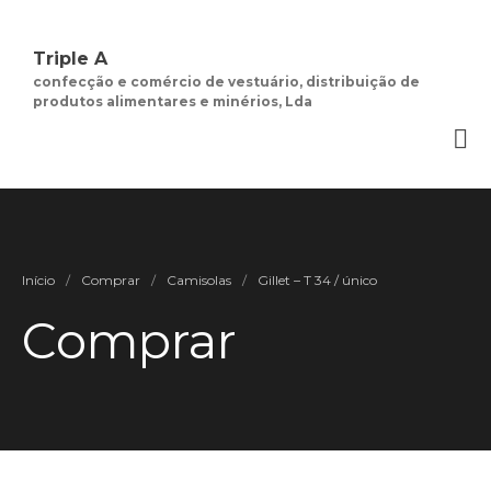
Triple A
confecção e comércio de vestuário, distribuição de
produtos alimentares e minérios, Lda
Quem Somos
Negócios de
Moda Feminina
Contactos
Minha Conta
Início
/
Comprar
/
Camisolas
/
Gillet – T 34 / único
Social
Termos e Condições
Comprar