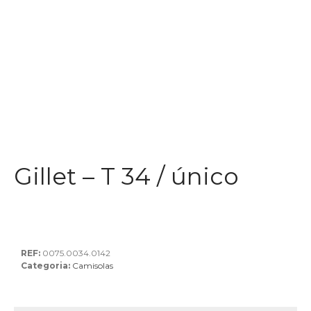
Gillet – T 34 / único
REF:
0075.0034.0142
Categoria:
Camisolas