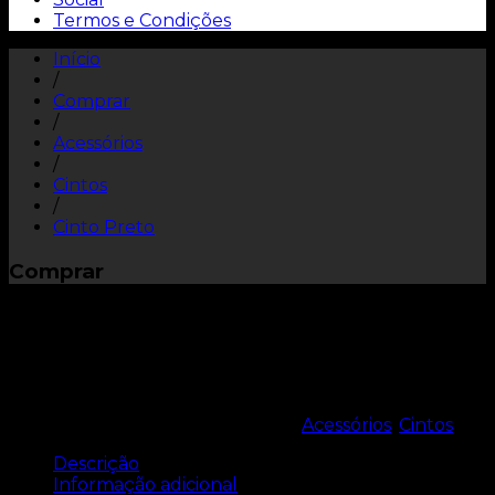
Termos e Condições
Início
/
Comprar
/
Acessórios
/
Cintos
/
Cinto Preto
Comprar
Cinto Preto
REF:
9000.0214.0000
Categorias:
Acessórios
,
Cintos
Descrição
Informação adicional