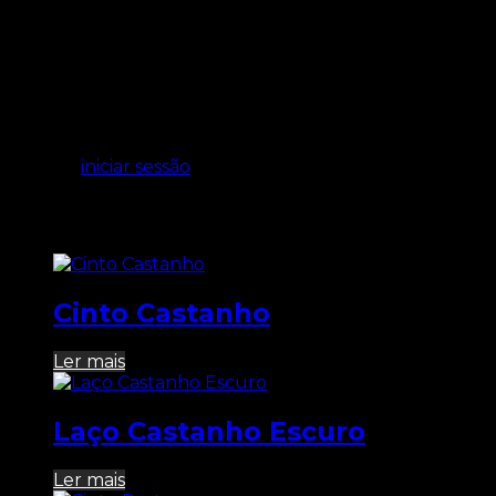
Avaliações
Ainda não existem avaliações.
Seja o primeiro a avaliar “Cinto Preto”
Tem de
iniciar sessão
para enviar uma avaliação.
Produtos Relacionados
Cinto Castanho
Ler mais
Laço Castanho Escuro
Ler mais