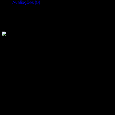
Avaliações (0)
Descrição
Cinto Preto Cetim
A - 72 cm
B - 80 cm
C - 21 mm
D - 84 cm
Informação adicional
Peso
0.070 kg
Tecido
Cetim
Cor
Preto