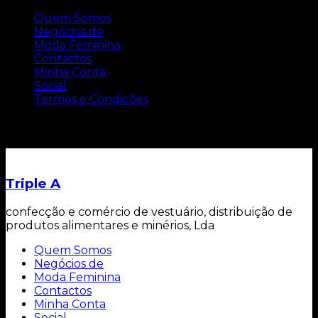
Quem Somos
Negócios de
Moda Feminina
Contactos
Minha Conta
Social
Termos e Condições
Carrinho
Triple A
confecção e comércio de vestuário, distribuição de
produtos alimentares e minérios, Lda
Quem Somos
Negócios de
Moda Feminina
Contactos
Minha Conta
Social