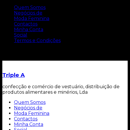
Quem Somos
Negócios de
Moda Feminina
Contactos
Minha Conta
Social
Termos e Condições
Carrinho
Triple A
confecção e comércio de vestuário, distribuição de
produtos alimentares e minérios, Lda
Quem Somos
Negócios de
Moda Feminina
Contactos
Minha Conta
Social