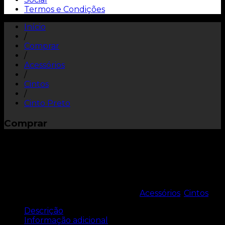
Termos e Condições
Início
/
Comprar
/
Acessórios
/
Cintos
/
Cinto Preto
Comprar
Cinto Preto
REF:
9000.0209.0000
Categorias:
Acessórios
,
Cintos
Descrição
Informação adicional