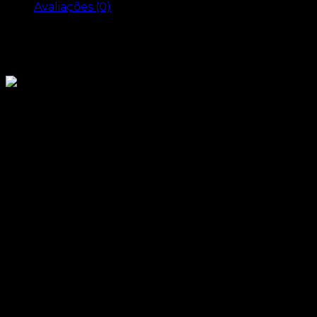
Avaliações (0)
Descrição
Cinto Preto
A - 98 cm
B - 106 cm
C - 55 mm
D - 114 cm
Informação adicional
Peso
0.140 kg
Tecido
Pele
Cor
Preto