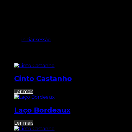
Avaliações
Ainda não existem avaliações.
Seja o primeiro a avaliar “Cinto Preto”
Tem de
iniciar sessão
para enviar uma avaliação.
Produtos Relacionados
Cinto Castanho
Ler mais
Laço Bordeaux
Ler mais