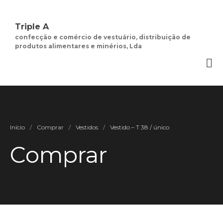
Triple A
confecção e comércio de vestuário, distribuição de
produtos alimentares e minérios, Lda
Quem Somos
Negócios de
Moda Feminina
Contactos
Minha Conta
Social
Início
/
Comprar
/
Vestidos
/
Vestido – T 38 / único
Termos e Condições
Comprar