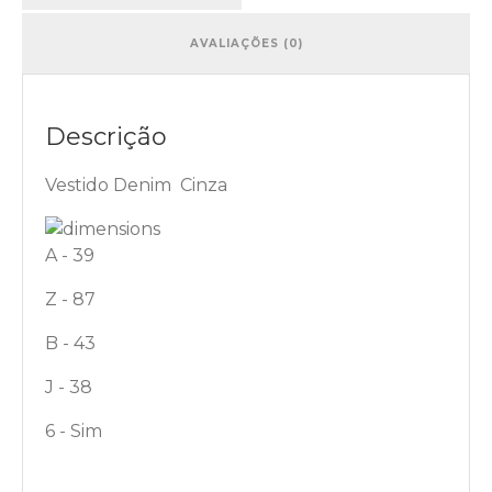
AVALIAÇÕES (0)
Descrição
Vestido Denim Cinza
A - 39
Z - 87
B - 43
J - 38
6 - Sim