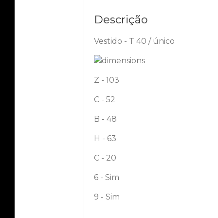
Descrição
Vestido - T 40 / único
Z - 103
C - 52
B - 48
H - 63
C - 20
6 - Sim
9 - Sim