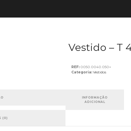
Vestido – T 
REF:
0050.0040.050+
Categoria:
Vestidos
ÃO
INFORMAÇÃO
ADICIONAL
 (0)