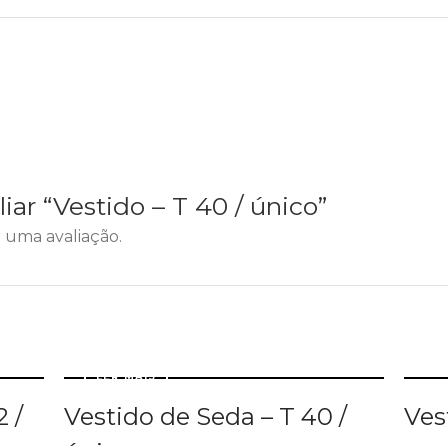
liar “Vestido – T 40 / único”
 uma avaliação.
L
LER MAIS
 /
Vestido de Seda – T 40 /
Ves