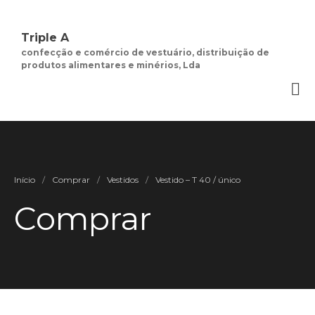
Triple A
confecção e comércio de vestuário, distribuição de
produtos alimentares e minérios, Lda
Quem Somos.
Negócios de
Moda Feminina
Contactos
Minha Conta
Início
/
Comprar
/
Vestidos
/
Vestido – T 40 / único
Social
Termos e Condições
Comprar