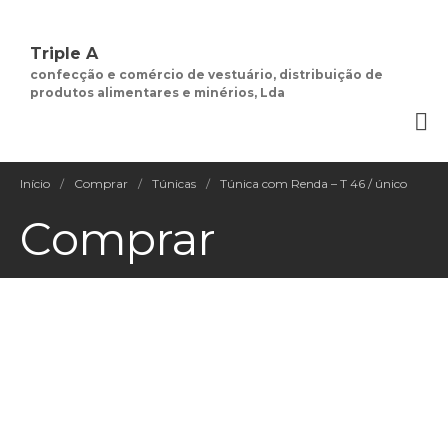
Triple A
confecção e comércio de vestuário, distribuição de
produtos alimentares e minérios, Lda
Quem Somos
Negócios de
Moda Feminina
Início
/
Comprar
/
Túnicas
/
Túnica com Renda – T 46 / único
Contactos
Comprar
Minha Conta
Social
Termos e Condições