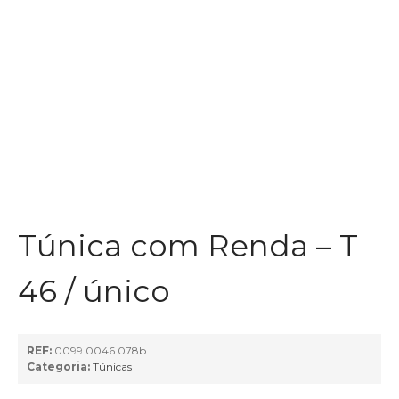
Túnica com Renda – T
46 / único
REF:
0099.0046.078b
Categoria:
Túnicas