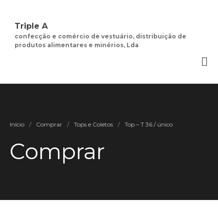
Triple A
confecção e comércio de vestuário, distribuição de
produtos alimentares e minérios, Lda
Quem Somos
Negócios de
Moda Feminina
Contactos
Minha Conta
Social
Início
/
Comprar
/
Tops e Coletos
/
Top – T 36 / único
Termos e Condições
Comprar