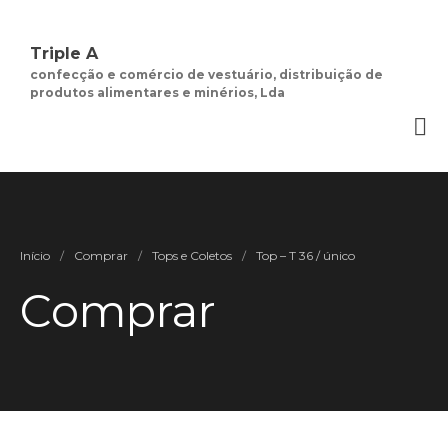
Triple A
confecção e comércio de vestuário, distribuição de
produtos alimentares e minérios, Lda
Quem Somos
Negócios de
Moda Feminina
Contactos
Minha Conta
Social
Início
/
Comprar
/
Tops e Coletos
/
Top – T 36 / único
Termos e Condições
Comprar