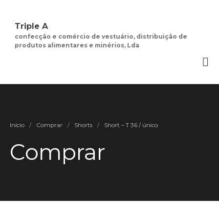
Triple A
confecção e comércio de vestuário, distribuição de
produtos alimentares e minérios, Lda
Quem Somos
Negócios de
Moda Feminina
Contactos
Minha Conta
Social
Início
/
Comprar
/
Shorts
/
Short – T 36 / único
Termos e Condições
Comprar