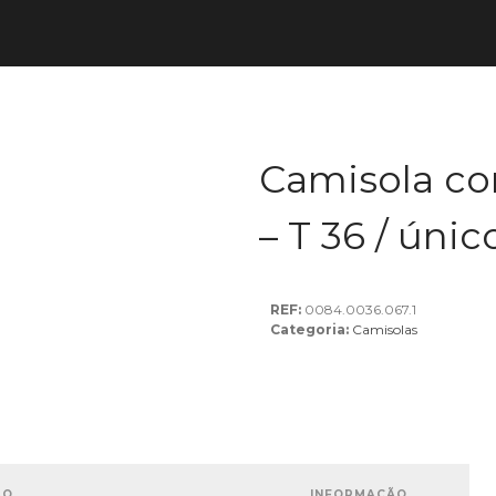
Camisola c
– T 36 / únic
REF:
0084.0036.067.1
Categoria:
Camisolas
ÃO
INFORMAÇÃO