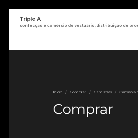
Triple A
confecção e comércio de vestuário, distribuição de pro
Início
/
Comprar
/
Camisolas
/
Camisola c
Comprar