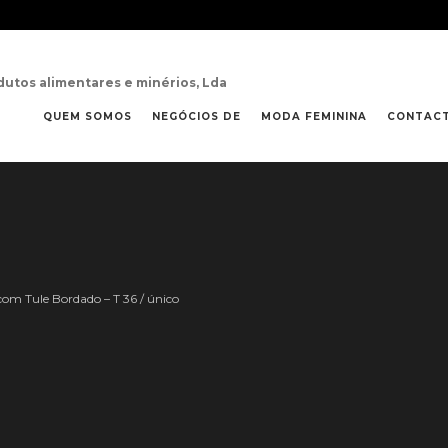
dutos alimentares e minérios, Lda
QUEM SOMOS
NEGÓCIOS DE
MODA FEMININA
CONTAC
om Tule Bordado – T 36 / único