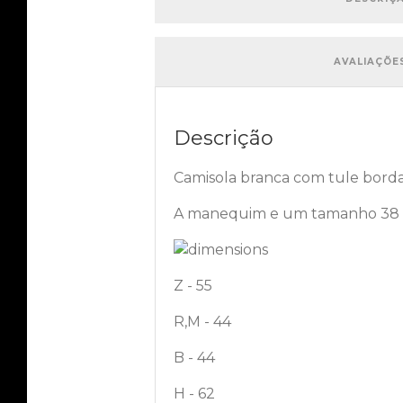
AVALIAÇÕES
Descrição
Camisola branca com tule borda
A manequim e um tamanho 38 ( 
Z - 55
R,M - 44
B - 44
H - 62