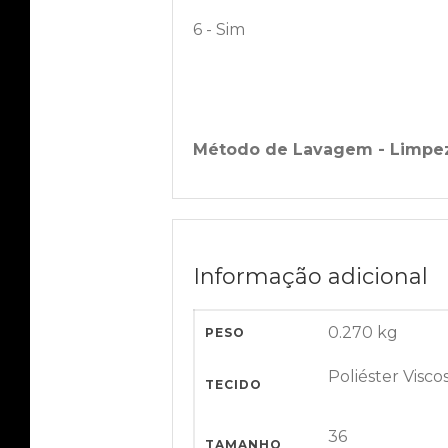
6 - Sim
Método de Lavagem - Limpe
Informação adicional
0.270 kg
PESO
Poliéster Visco
TECIDO
36
TAMANHO