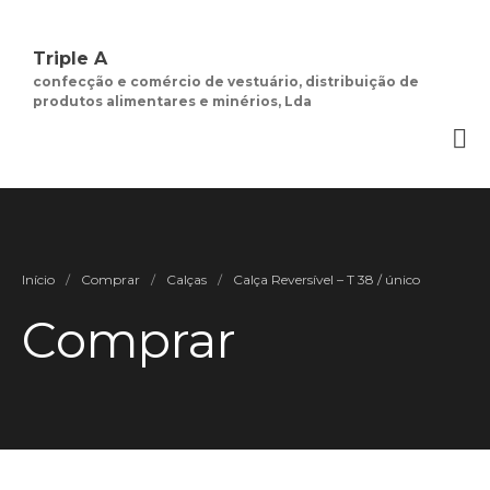
Triple A
confecção e comércio de vestuário, distribuição de
produtos alimentares e minérios, Lda
Quem Somos.
Negócios de
Moda Feminina
Contactos
Minha Conta
Início
/
Comprar
/
Calças
/
Calça Reversível – T 38 / único
Social
Comprar
Termos e Condições