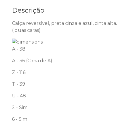
Descrição
Calça reversível, preta cinza e azul, cinta alta.
( duas caras)
A - 38
A - 36 (Cima de A)
Z - 116
T - 39
U - 48
2 - Sim
6 - Sim