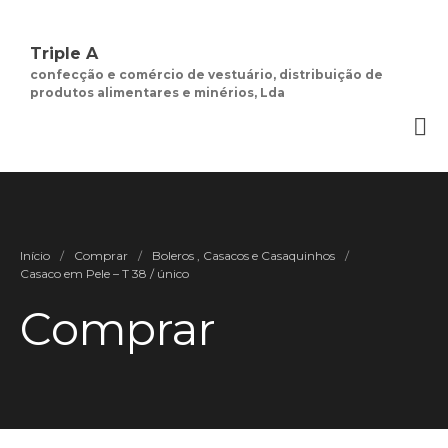
Triple A
confecção e comércio de vestuário, distribuição de
produtos alimentares e minérios, Lda
Quem Somos
Negócios de
Moda Feminina
Contactos
Minha Conta
Início
/
Comprar
/
Boleros , Casacos e Casaquinhos
/
Social
Casaco em Pele – T 38 / único
Termos e Condições
Comprar