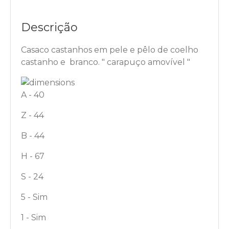
Descrição
Casaco castanhos em pele e pêlo de coelho
castanho e branco. " carapuço amovível "
A - 40
Z - 44
B - 44
H - 67
S - 24
5 - Sim
1 - Sim