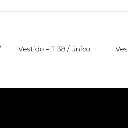
LER MAIS
L
/
Vestido – T 38 / único
Ves