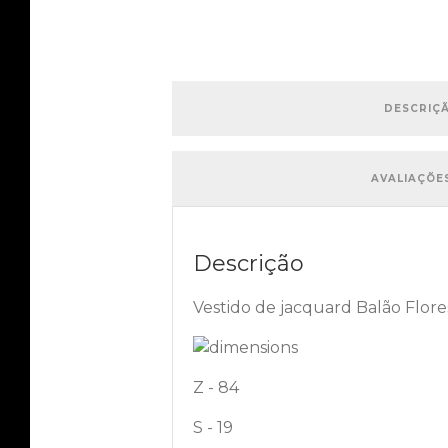
DESCRIÇ
AVALIAÇÕES
Descrição
Vestido de jacquard Balão Flore
Z - 84
S - 19