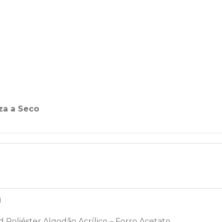
za a Seco
g
 Poliéster Algodão Acrílico – Forro Acetato