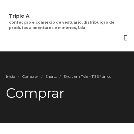
Triple A
confecção e comércio de vestuário, distribuição de
produtos alimentares e minérios, Lda
Quem Somos
Negócios de
Moda Feminina
Contactos
Minha Conta
Início
/
Comprar
/
Shorts
/
Short em Pele – T 36 / único
Social
Termos e Condições
Comprar