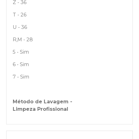
Z - 36
T - 26
U - 36
R,M - 28
5 - Sim
6 - Sim
7 - Sim
Método de Lavagem -
Limpeza Profissional