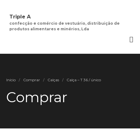
Triple A
confecção e comércio de vestuário, distribuição de
produtos alimentares e minérios, Lda
Quem Somos
Negócios de
Moda Feminina
Contactos
Minha Conta
Início
/
Comprar
/
Calças
/
Calça – T 36 / único
Social
Termos e Condições
Comprar