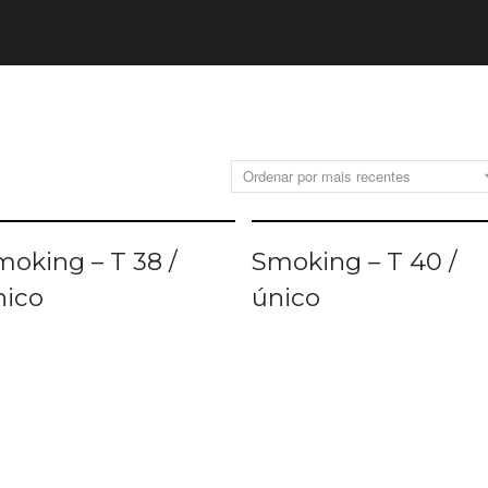
LER MAIS
LER MAIS
moking – T 38 /
Smoking – T 40 /
nico
único