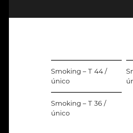
LER MAIS
Smoking – T 44 /
S
único
ú
LER MAIS
Smoking – T 36 /
único