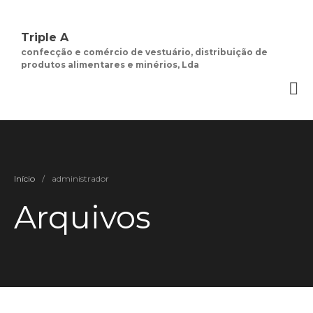
Triple A
Quem Somos
confecção e comércio de vestuário, distribuição de
Negócios de
produtos alimentares e minérios, Lda
Moda Feminina
Contactos
Minha Conta
Social
Termos e Condições
Início
/
administrador
Arquivos